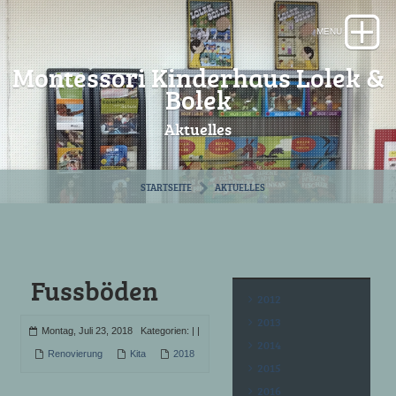
Montessori Kinderhaus Lolek &
Bolek
Aktuelles
STARTSEITE
AKTUELLES
Fussböden
2012
2013
Montag, Juli 23, 2018 Kategorien:
|
|
2014
Renovierung
Kita
2018
2015
2016