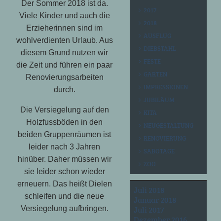
Der Sommer 2018 ist da.
2017
Viele Kinder und auch die
2018
Erzieherinnen sind im
AUSFLUG
wohlverdienten Urlaub. Aus
DIEBSTAHL
diesem Grund nutzen wir
FESTE
die Zeit und führen ein paar
GARTEN
Renovierungsarbeiten
IMPRESSIONEN
durch.
JUBILÄUM
Die Versiegelung auf den
KITA
Holzfussböden in den
NEUGESTALTUNG
beiden Gruppenräumen ist
RENOVIERUNG
leider nach 3 Jahren
SABOTAGE
hinüber. Daher müssen wir
ZOO
sie leider schon wieder
erneuern. Das heißt Dielen
Juli 2018
schleifen und die neue
Januar 2018
Juli 2017
Versiegelung aufbringen.
Dezember 2016